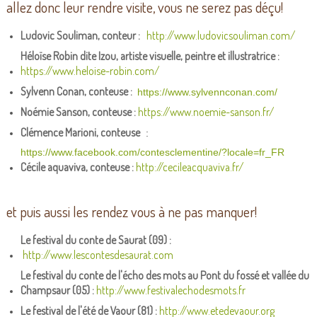
allez donc leur rendre visite, vous ne serez pas déçu!
Ludovic Souliman, conteur :
http://www.ludovicsouliman.com/
Héloïse Robin dite Izou, artiste visuelle, peintre et illustratrice :
https://www.heloise-robin.com/
Sylvenn Conan, conteuse :
https://www.sylvennconan.com/
Noémie Sanson, conteuse :
https://www.noemie-sanson.fr/
Clémence Marioni, conteuse
:
https://www.facebook.com/contesclementine/?locale=fr_FR
Cécile aquaviva, conteuse :
http://cecileacquaviva.fr/
et puis aussi les rendez vous à ne pas manquer!
Le festival du conte de Saurat (09) :
http://www.lescontesdesaurat.com
Le festival du conte de l'écho des mots au Pont du fossé et vallée du
Champsaur (05)
:
http://www.festivalechodesmots.fr
Le festival de l'été de Vaour (81) :
http://www.etedevaour.org